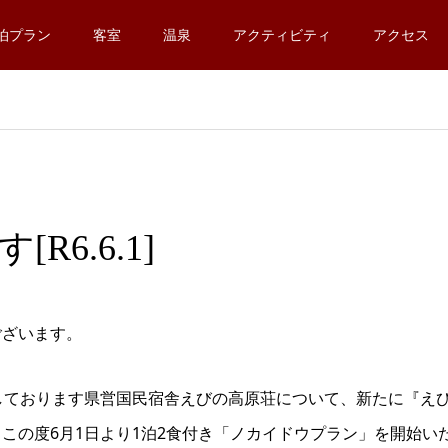
泊プラン
客室
温泉
アクティビティ
アクセス
6.6.1]
ございます。
しております県営国民宿舎えびの高原荘について、新たに『え
この度6月1日より1泊2食付き「ノカイドウプラン」を開始い